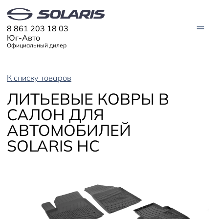
8 861 203 18 03
Юг-Авто
Официальный дилер
К списку товаров
АВТО В НАЛИЧИИ
ЛИТЬЕВЫЕ КОВРЫ В
МОДЕЛИ
САЛОН ДЛЯ
Solaris HC
Solaris KRX
АВТОМОБИЛЕЙ
ЦИФРОВОЙ АВТОМОБИЛЬ
Solaris KRS
Solaris HS
SOLARIS HC
ПОКУПАТЕЛЯМ
Кредит
Трейд-ин
СЕРВИС
Корпоративным клиентам
Запасные части
Оригинальные аксессуары
Запись на сервис
Тест-драйв
О ДИЛЕРЕ
Гарантия
Плати частями
Контакты
Руководства
Информация о дилере
Помощь на дорогах